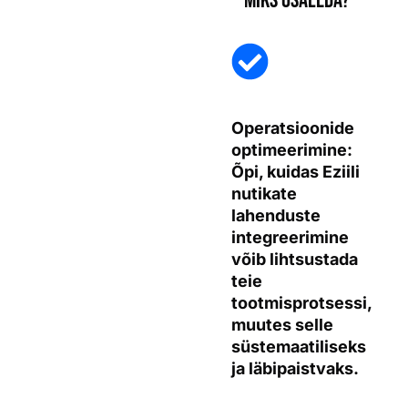
Miks osaleda?
Operatsioonide
optimeerimine:
Õpi, kuidas Eziili
nutikate
lahenduste
integreerimine
võib lihtsustada
teie
tootmisprotsessi,
muutes selle
süstemaatiliseks
ja läbipaistvaks.