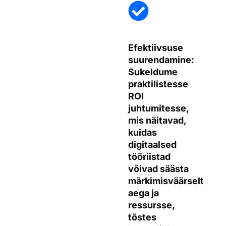
Efektiivsuse
suurendamine:
Sukeldume
praktilistesse
ROI
juhtumitesse,
mis näitavad,
kuidas
digitaalsed
tööriistad
võivad säästa
märkimisväärselt
aega ja
ressursse,
tõstes