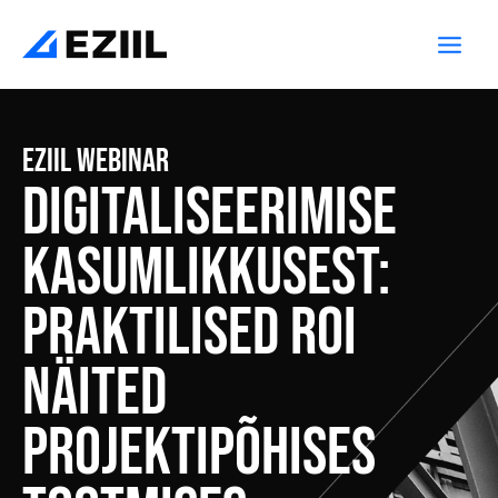
Skip
Main
to
Men
content
EZIIL WEBINAR
Digitaliseerimise
kasumlikkusest:
Praktilised ROI
näited
projektipõhises