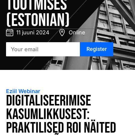
tootmises
(Estonian)
11 juuni 2024
Online
Register
Eziil Webinar
Digitaliseerimise
kasumlikkusest:
Praktilised ROI näited