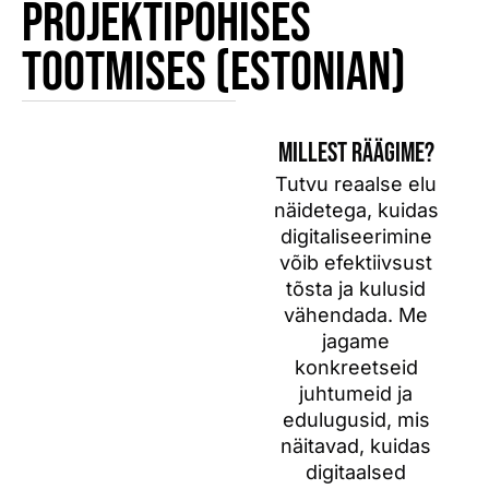
projektipõhises
tootmises (Estonian)
MILLEST RÄÄGIME?
Tutvu reaalse elu
näidetega, kuidas
digitaliseerimine
võib efektiivsust
tõsta ja kulusid
vähendada. Me
jagame
konkreetseid
juhtumeid ja
edulugusid, mis
näitavad, kuidas
digitaalsed