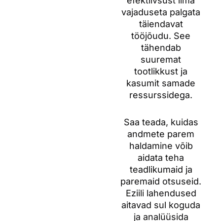
efektiivsust ilma
vajaduseta palgata
täiendavat
tööjõudu. See
tähendab
suuremat
tootlikkust ja
kasumit samade
ressurssidega.
Saa teada, kuidas
andmete parem
haldamine võib
aidata teha
teadlikumaid ja
paremaid otsuseid.
Eziili lahendused
aitavad sul koguda
ja analüüsida