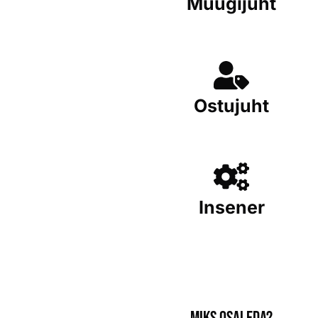
Müügijuht
Ostujuht
Insener