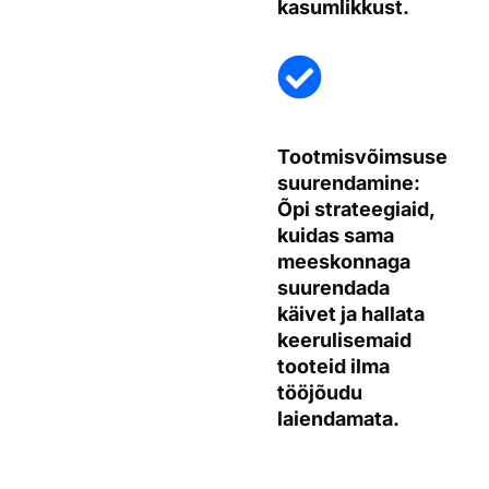
kasumlikkust.
Tootmisvõimsuse
suurendamine:
Õpi strateegiaid,
kuidas sama
meeskonnaga
suurendada
käivet ja hallata
keerulisemaid
tooteid ilma
tööjõudu
laiendamata.