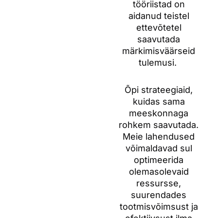
tööriistad on
aidanud teistel
ettevõtetel
saavutada
märkimisväärseid
tulemusi.
Õpi strateegiaid,
kuidas sama
meeskonnaga
rohkem saavutada.
Meie lahendused
võimaldavad sul
optimeerida
olemasolevaid
ressursse,
suurendades
tootmisvõimsust ja