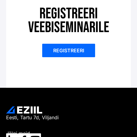
REGISTREERI
VEEBISEMINARILE
REGISTREERI
Eesti, Tartu 7d, Viljandi
Jälgi meid