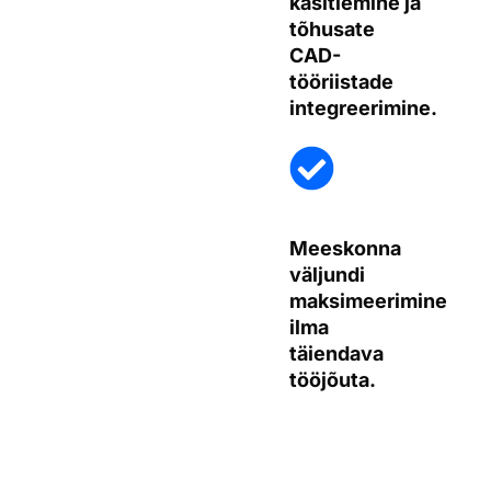
käsitlemine ja
tõhusate
CAD-
tööriistade
integreerimine.
Meeskonna
väljundi
maksimeerimine
ilma
täiendava
tööjõuta.