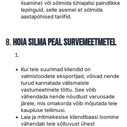
lisamine) või sõlmida lühiajalisi paindlikke
lepinguid, selle asemel et sõlmida
aastapõhised tariifid.
8.
Hoia silma peal survemeetmetel
Kui teie suurimad kliendid on
valmistoodete eksportijad, võivad nende
turud kannatada välismaiste
vastumeetmete tõttu. See võib
vähendada nende nõudlust varuosade
järele, mis omakorda võib mõjutada teie
kaupluse tellimusi.
Laia ja mitmekesise kliendibaasi loomine
vähendab teie sõltuvust ühest