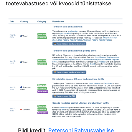
tootevabastused või kvoodid tühistatakse.
Pildi krediit:
Petersoni Rahvusvahelise