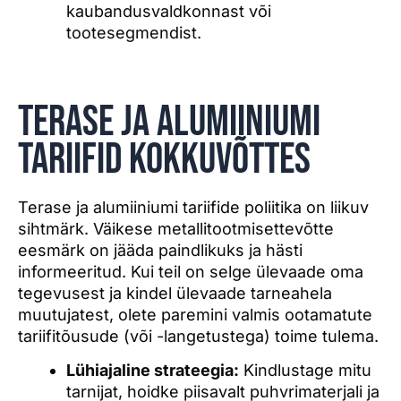
kaubandusvaldkonnast või
tootesegmendist.
Terase ja alumiiniumi
tariifid kokkuvõttes
Terase ja alumiiniumi tariifide poliitika on liikuv
sihtmärk. Väikese metallitootmisettevõtte
eesmärk on jääda paindlikuks ja hästi
informeeritud. Kui teil on selge ülevaade oma
tegevusest ja kindel ülevaade tarneahela
muutujatest, olete paremini valmis ootamatute
tariifitõusude (või -langetustega) toime tulema.
Lühiajaline strateegia:
Kindlustage mitu
tarnijat, hoidke piisavalt puhvrimaterjali ja