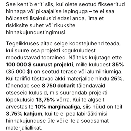
See kehtib eriti siis, kui olete seotud fikseeritud
hinnaga või pikaajalise lepinguga – te ei saa
hõlpsasti lisakulusid edasi anda, ilma et
riskiksite suhet või rikuksite
hinnakujundustingimusi.
Tegelikkuses aitab selge koostejuhend teada,
kui suure osa projekti kogukuludest
moodustavad toorained. Näiteks kujutage ette
100 000 $ suurust projekti
, mille kuludest
35%
(35 000 $) on seotud terase või alumiiniumiga.
Kui tariifid tõstavad äkki materjalide hindu
25%
,
tähendab see
8 750 dollarit
täiendavaid
otseseid kulusid, mis suurendab projekti
lõppkulusid
13,75%
võrra. Kui te algselt
arvestasite
10% marginaaliga
, siis nüüd on teil
3,75% kahjum
, kui te ei pea läbirääkimisi
hinnakujunduse üle või ei leia soodsamat
materjaliallikat.