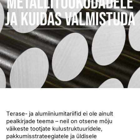
metallitöökodadele
ja kuidas valmistuda
Terase- ja alumiiniumitariifid ei ole ainult
pealkirjade teema – neil on otsene mõju
väikeste tootjate kulustruktuuridele,
pakkumisstrateegiatele ja üldisele