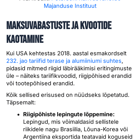
Majanduse Instituut
Maksuvabastuste ja kvootide
kaotamine
Kui USA kehtestas 2018. aastal esmakordselt
232. jao tariifid terase ja alumiiniumi suhtes
,
pidasid mitmed riigid läbirääkimisi eritingimuste
üle – näiteks tariifikvoodid, riigipõhised erandid
või tootepõhised erandid.
Kõik sellised erisused on nüüdseks lõpetatud.
Täpsemalt:
Riigipõhiste lepingute lõppemine:
Lepingud, mis võimaldasid sellistele
riikidele nagu Brasiilia, Lõuna-Korea või
Argentiina eksportida teatavaid koguseid