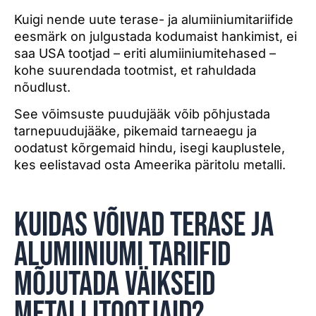
Kuigi nende uute terase- ja alumiiniumitariifide
eesmärk on julgustada kodumaist hankimist, ei
saa USA tootjad – eriti alumiiniumitehased –
kohe suurendada tootmist, et rahuldada
nõudlust.
See võimsuste puudujääk võib põhjustada
tarnepuudujääke, pikemaid tarneaegu ja
oodatust kõrgemaid hindu, isegi kauplustele,
kes eelistavad osta Ameerika päritolu metalli.
Kuidas võivad terase ja
alumiiniumi tariifid
mõjutada väikseid
metallitootjaid?