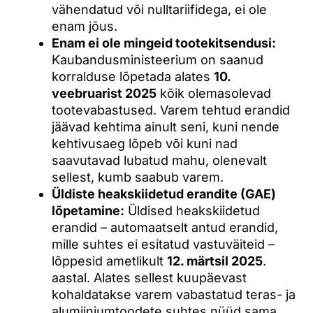
vähendatud või nulltariifidega, ei ole
enam jõus.
Enam ei ole mingeid tootekitsendusi:
Kaubandusministeerium on saanud
korralduse lõpetada alates
10.
veebruarist 2025
kõik olemasolevad
tootevabastused. Varem tehtud erandid
jäävad kehtima ainult seni, kuni nende
kehtivusaeg lõpeb või kuni nad
saavutavad lubatud mahu, olenevalt
sellest, kumb saabub varem.
Üldiste heakskiidetud erandite (GAE)
lõpetamine:
Üldised heakskiidetud
erandid – automaatselt antud erandid,
mille suhtes ei esitatud vastuväiteid –
lõppesid ametlikult
12. märtsil 2025
.
aastal. Alates sellest kuupäevast
kohaldatakse varem vabastatud teras- ja
alumiiniumtoodete suhtes nüüd sama