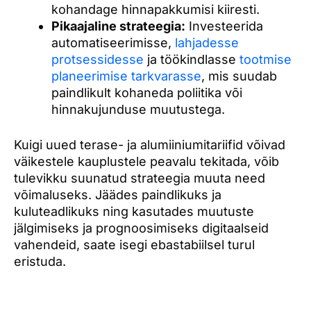
kohandage hinnapakkumisi kiiresti.
Pikaajaline strateegia:
Investeerida
automatiseerimisse,
lahjadesse
protsessidesse
ja töökindlasse
tootmise
planeerimise tarkvarasse
, mis suudab
paindlikult kohaneda poliitika või
hinnakujunduse muutustega.
Kuigi uued terase- ja alumiiniumitariifid võivad
väikestele kauplustele peavalu tekitada, võib
tulevikku suunatud strateegia muuta need
võimaluseks. Jäädes paindlikuks ja
kuluteadlikuks ning kasutades muutuste
jälgimiseks ja prognoosimiseks digitaalseid
vahendeid, saate isegi ebastabiilsel turul
eristuda.