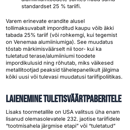
standardset 25 % tariifi.
Varem erinevate erandite alusel
tollimaksuvabalt imporditud kaupu võib äkki
tabada 25% tariif (või rohkemgi, kui tegemist
on Venemaa alumiiniumiga). See muudatus
tõstab märkimisväärselt nii toor- kui ka
tuletatud terase/alumiiniumi toodete
impordikulusid ning rõhutab, miks väikesed
metallitootjad peaksid tähelepanelikult jälgima
kõiki uusi või tulevasi muudatusi tariifipoliitikas.
Laienemine tuletisväärtpaberitele
Lisaks toormetallile on USA valitsus üha enam
lisanud olemasolevatele 232. jaotise tariifidele
“tootmisahela järgmise etapi” või “tuletatud”