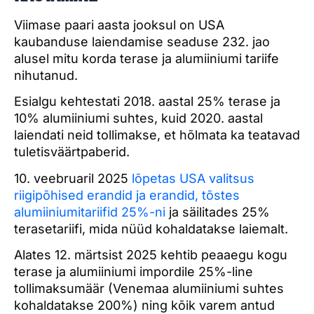
Viimase paari aasta jooksul on USA
kaubanduse laiendamise seaduse 232. jao
alusel mitu korda terase ja alumiiniumi tariife
nihutanud.
Esialgu kehtestati 2018. aastal 25% terase ja
10% alumiiniumi suhtes, kuid 2020. aastal
laiendati neid tollimakse, et hõlmata ka teatavad
tuletisväärtpaberid.
10. veebruaril 2025
lõpetas USA valitsus
riigipõhised erandid ja erandid, tõstes
alumiiniumitariifid 25%-ni
ja säilitades 25%
terasetariifi, mida nüüd kohaldatakse laiemalt.
Alates 12. märtsist 2025 kehtib peaaegu kogu
terase ja alumiiniumi impordile 25%-line
tollimaksumäär (Venemaa alumiiniumi suhtes
kohaldatakse 200%) ning kõik varem antud