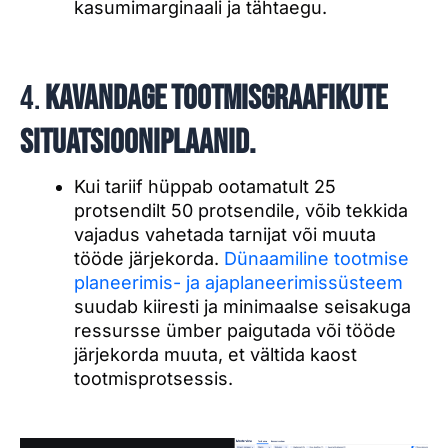
kasumimarginaali ja tähtaegu.
4.
Kavandage tootmisgraafikute
situatsiooniplaanid.
Kui tariif hüppab ootamatult 25
protsendilt 50 protsendile, võib tekkida
vajadus vahetada tarnijat või muuta
tööde järjekorda.
Dünaamiline tootmise
planeerimis- ja ajaplaneerimissüsteem
suudab kiiresti ja minimaalse seisakuga
ressursse ümber paigutada või tööde
järjekorda muuta, et vältida kaost
tootmisprotsessis.