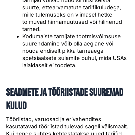
tarnijad võivad nüüd silmitsi seista
suurte, ettearvamatute tariifikuludega,
mille tulemuseks on viimasel hetkel
toimuvad hinnamuutused või hilinenud
tarned.
Kodumaiste tarnijate tootmisvõimsuse
suurendamine võib olla aeglane või
nõuda endiselt pikka tarneaega
spetsiaalsete sulamite puhul, mida USAs
laialdaselt ei toodeta.
Seadmete ja tööriistade suuremad
kulud
Tööriistad, varuosad ja erivahendites
kasutatavad tööriistad tulevad sageli välismaalt.
Kui nende suhtes kehtestatakse uued tariifid,