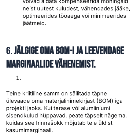
võivad aidata kompenseerida mõningaid
neist uutest kuludest, vähendades jääke,
optimeerides tööaega või minimeerides
jäätmeid.
6.
Jälgige oma BOM-i ja leevendage
marginaalide vähenemist.
Teine kriitiline samm on säilitada täpne
ülevaade oma materjalinimekirjast (BOM) iga
projekti jaoks. Kui terase või alumiiniumi
sisendkulud hüppavad, peate täpselt nägema,
kuidas see hinnašokk mõjutab teie üldist
kasumimarginaali.