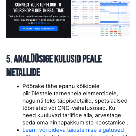
5.
Analüüsige kulusid peale
metallide
Pöörake tähelepanu kõikidele
piiriülestele tarneahela elementidele,
nagu näiteks täppisdetailid, spetsiaalsed
tööriistad või CNC-vahetusosad. Kui
need kuuluvad tariifide alla, arvestage
seda oma hinnapakkumiste koostamisel.
Lean- või pideva täiustamise algatused