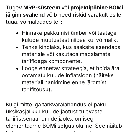
Tugev
MRP-süsteem
või
projektipõhine BOMi
jälgimisvahend
võib need riskid varakult esile
tuua, võimaldades teil:
Hinnake pakkumisi ümber või teatage
kulude muutustest niipea kui võimalik.
Tehke kindlaks, kus saaksite asendada
materjale või kasutada madalamate
tariifidega komponente.
Looge ennetav strateegia, et hoida ära
ootamatu kulude inflatsioon (näiteks
materjali hankimine enne järgmist
tariifitõusu).
Kuigi mitte iga tarkvaralahendus ei paku
üksikasjalikku kulude jaotust tulevaste
tariifistsenaariumide jaoks, on isegi
elementaarne BOMi selgus oluline. See näitab