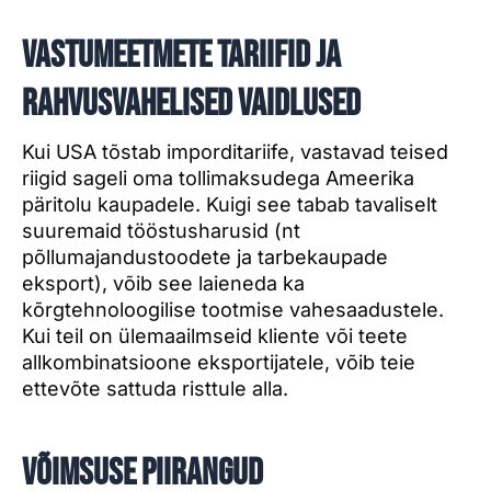
Vastumeetmete tariifid ja
rahvusvahelised vaidlused
Kui USA tõstab imporditariife, vastavad teised
riigid sageli oma tollimaksudega Ameerika
päritolu kaupadele. Kuigi see tabab tavaliselt
suuremaid tööstusharusid (nt
põllumajandustoodete ja tarbekaupade
eksport), võib see laieneda ka
kõrgtehnoloogilise tootmise vahesaadustele.
Kui teil on ülemaailmseid kliente või teete
allkombinatsioone eksportijatele, võib teie
ettevõte sattuda risttule alla.
Võimsuse piirangud