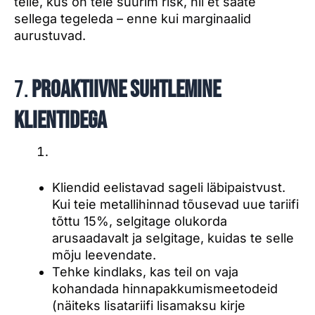
teile, kus on teie suurim risk, nii et saate
sellega tegeleda – enne kui marginaalid
aurustuvad.
7.
Proaktiivne suhtlemine
klientidega
Kliendid eelistavad sageli läbipaistvust.
Kui teie metallihinnad tõusevad uue tariifi
tõttu 15%, selgitage olukorda
arusaadavalt ja selgitage, kuidas te selle
mõju leevendate.
Tehke kindlaks, kas teil on vaja
kohandada hinnapakkumismeetodeid
(näiteks lisatariifi lisamaksu kirje