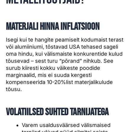
Materjali hinna inflatsioon
Isegi kui te hangite peamiselt kodumaist terast
või alumiiniumi, tõstavad USA tehased sageli
oma hindu, kui välismaiste konkurentide kulud
tõusevad – sest turu “põrand” nihkub. See
surub kiiresti kokku väikeste poodide
marginaalid, mis ei suuda kergesti
kompenseerida 10-20%list materjalikulude
tõusu.
Volatiilsed suhted tarnijatega
Varem usaldusväärsed välismaised