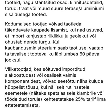
tooteid, nagu stantsitud osad, kinnitusdetailid,
torud, traat või muud suure terase/alumiiniumi
sisaldusega tooted.
Kodumaised tootjad võivad taotleda
täiendavate kaupade lisamist, kui nad usuvad,
et import kahjustab riiklikku julgeolekut või
ohustab nende turgu. Kui
kaubandusministeerium saab taotluse, vaatab
ta tavaliselt tootevaliku läbi umbes 60 päeva
jooksul.
Väiketootjad, kes sõltuvad imporditud
alakoostudest või osaliselt valmis
komponentidest, võivad seetõttu näha kulude
hüppelist tõusu, kui näiliselt rutiinsetele
esemetele (näiteks spetsiaalsele klambrile või
töödeldud torule) kehtestatakse 25% tariif ilma
etteteatamiseta.