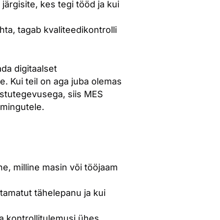
järgisite, kes tegi tööd ja kui
a, tagab kvaliteedikontrolli
da digitaalset
e. Kui teil on aga juba olemas
 ostutegevusega, siis MES
imingutele.
e, milline masin või tööjaam
vitamatut tähelepanu ja kui
a kontrollitulemusi ühes