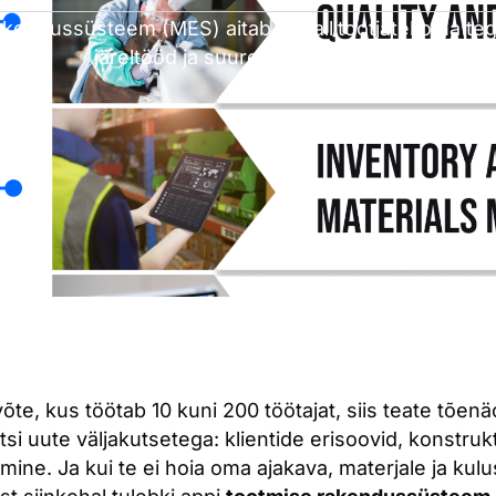
akendussüsteem (MES) aitab metallitootjatel oma t
järeltööd ja suurendada kasumit.
võte, kus töötab 10 kuni 200 töötajat, siis teate tõenäo
mitsi uute väljakutsetega: klientide erisoovid, konstr
e. Ja kui te ei hoia oma ajakava, materjale ja kulusid