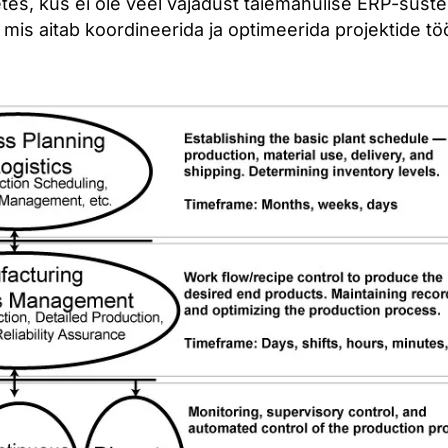
es, kus ei ole veel vajadust täiemahulise ERP-süstee
 mis aitab koordineerida ja optimeerida projektide t