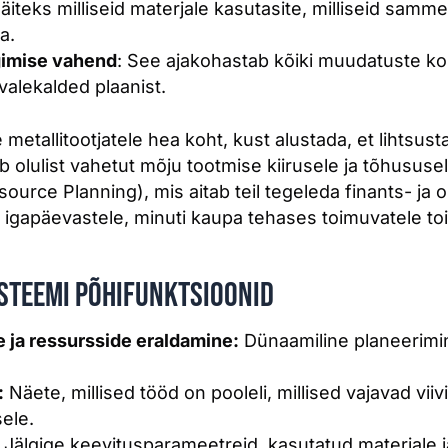
Näiteks milliseid materjale kasutasite, milliseid samme 
a.
lgimise vahend
: See ajakohastab kõiki muudatuste koht
rvalekalded plaanist.
metallitootjatele hea koht, kust alustada, et lihtsusta
b olulist vahetut mõju tootmise kiirusele ja tõhususel
urce Planning), mis aitab teil tegeleda finants- ja
igapäevastele, minuti kaupa tehases toimuvatele to
steemi põhifunktsioonid
 ja ressursside eraldamine:
Dünaamiline planeerimin
:
Näete, millised tööd on pooleli, millised vajavad vii
ele.
Jälgige keevitusparameetreid, kasutatud materjale j