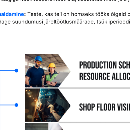
 haldamine
:
Teate, kas teil on homseks tööks õigeid pl
age suundumusi järeltöötlusmäärade, tsükliperioodi