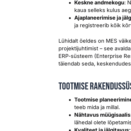
Keskne andmekogu
: 
kaua selleks kulus aeg
Ajaplaneerimise ja jä
ja registreerib kõik kõ
Lühidalt öeldes on MES väike 
projektijuhtimist – see avalda
ERP-süsteem (Enterprise Reso
täiendab seda, keskendudes 
Tootmise rakendussü
Tootmise planeerimine
teeb mida ja millal.
Nähtavus müügisaalis
lähedal olete lõpetamis
Kvaliteet ja jälgitavus: