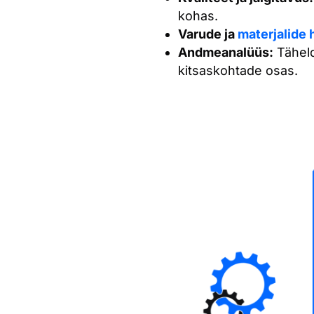
kohas.
Varude ja
materjalide
Andmeanalüüs:
Täheld
kitsaskohtade osas.