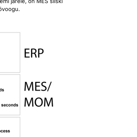
mi järele, on MES siiski
öövoogu.