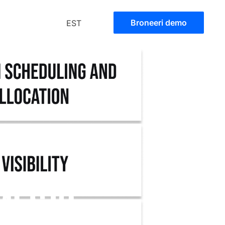
Broneeri demo
EST
e
MES)?