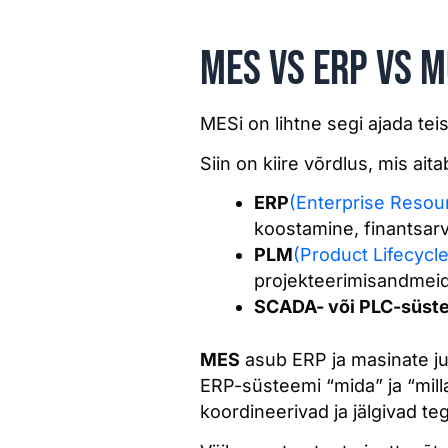
MES vs ERP vs 
MESi on lihtne segi ajada te
Siin on kiire võrdlus, mis aita
ERP
(Enterprise Resou
koostamine, finantsarv
PLM
(Product Lifecyc
projekteerimisandmeid
SCADA- või PLC-süst
MES
asub ERP ja masinate ju
ERP-süsteemi “mida” ja “milla
koordineerivad ja jälgivad te