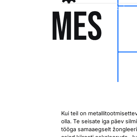
Avastage, kuidas tootmise r
Kui teil on metallitootmisette
olla. Te seisate iga päev sil
tööga samaaegselt žongleerimin