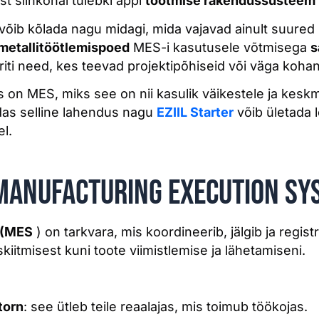
st siinkohal tulebki appi
tootmise rakendussüsteem
ib kõlada nagu midagi, mida vajavad ainult suured 
metallitöötlemispoed
MES-i kasutusele võtmisega
s
riti need, kes teevad projektipõhiseid või väga kohan
is on MES, miks see on nii kasulik väikestele ja kes
das selline lahendus nagu
EZIIL Starter
võib ületada 
l.
 Manufacturing Execution Sy
 (MES
) on tarkvara, mis koordineerib, jälgib ja regist
iitmisest kuni toote viimistlemise ja lähetamiseni.
torn
: see ütleb teile reaalajas, mis toimub töökojas.