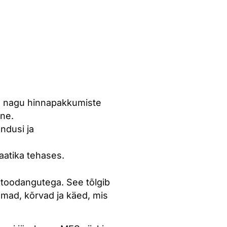
e, nagu hinnapakkumiste
ine.
ndusi ja
aatika tehases.
 toodangutega. See tõlgib
ilmad, kõrvad ja käed, mis