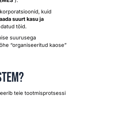
 (MES
).
korporatsioonid, kuid
aada suurt kasu ja
datud töid.
kmise suurusega
lõhe “organiseeritud kaose”
stem?
reerib teie tootmisprotsessi