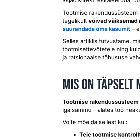
asjad kiiresti eskaleeruda. Ju
Tootmise rakendussüsteem võ
tegelikult
võivad väiksemad 
suurendada oma kasumit
– e
Selles artiklis tutvustame, m
tootmisettevõtetele ning kui
ja ratsionaalse tõhususe vahe
Mis on täpselt
Tootmise rakendussüsteem
iga sammu – alates töö heaksk
Võite mõelda sellest kui:
Teie tootmise kontroll