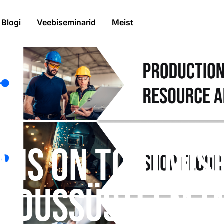
Blogi
Veebiseminarid
Meist
Mis on tootmis
ndussüsteem (