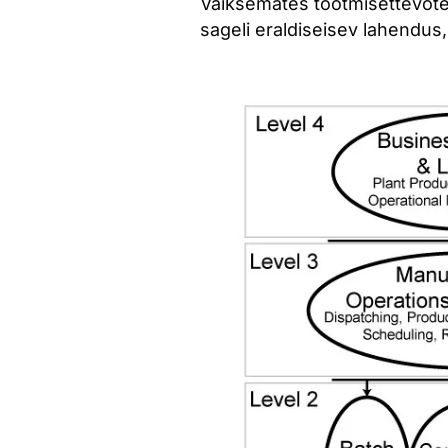
Väiksemates tootmisettevõtet
sageli eraldiseisev lahendus,