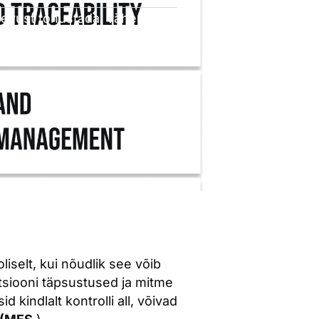
egevust tõhustada, vähendada
liselt, kui nõudlik see võib
uktsiooni täpsustused ja mitme
 kindlalt kontrolli all, võivad